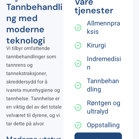
Våre
Tannbehandli
tjenester
ng med
Allmennpra
moderne
ksis​
teknologi​
Kirurgi
Vi tilbyr omfattende
tannbehandlinger som
Indremedisi
tannrens og
n
tannekstraksjoner,
Tannbehan
skreddersydd for å
dling
ivareta munnhygiene og
tannhelse. Tannhelse er
Røntgen og
en viktig del av det totale
ultralyd
velværet til dyrene, og vi
tar dette på alvor.
Oppstalling